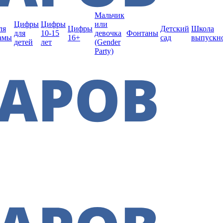
Мальчик
Цифры
Цифры
или
ля
Цифры
Детский
Школа
для
10-15
девочка
Фонтаны
амы
16+
сад
выпускн
детей
лет
(Gender
Party)