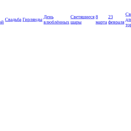
Св
День
Светящиеся
8
23
Свадьба
Гирлянды
дл
ой
влюблённых
шары
марта
февраля
то