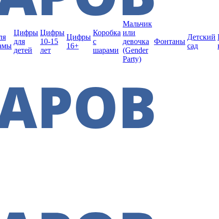
Мальчик
Цифры
Цифры
Коробка
или
ля
Цифры
Детский
для
10-15
с
девочка
Фонтаны
амы
16+
сад
детей
лет
шарами
(Gender
Party)