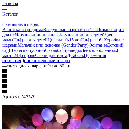
Главная
—
Каталог
—
Светящиеся шары
Выписка из роддома
Воздушные шарики по 1 шт
Композиции
для неё
Композиции для него
Композиции для детей
Для
мамы
Цифры для детей
Цифры 10-15 лет
Цифры 16+
Коробка с
шарами
Мальчик или девочка (Gender Party)
Фонтаны
Детский
сад
Школа выпускной
Свадьба
Гирлянды
День влюблённых
8
марта
23 февраля
Свечи для торта
Дембель
Церемония
открытия
Дополнительные товары
—
светящиеся шары от 30 до 50 шт.
Артикул:
№23-3