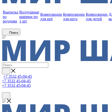
Выписка
Воздушные
Композиции
Композиции
Композиции
Д
из
шарики по
для неё
для него
для детей
м
роддома
1 шт
Поиск
+7 3532 45-04-45
+7 3532 45-04-45
+7 3532 45-04-45