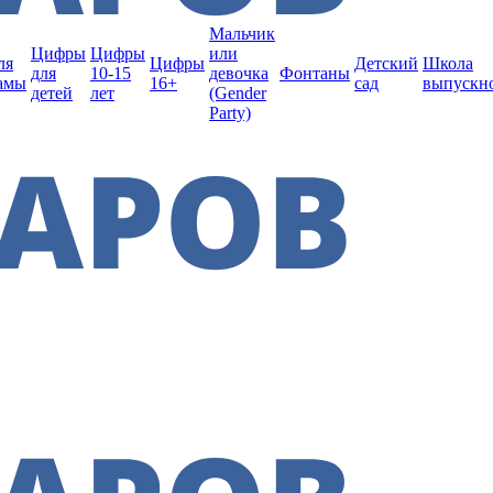
Мальчик
Цифры
Цифры
или
ля
Цифры
Детский
Школа
для
10-15
девочка
Фонтаны
амы
16+
сад
выпускн
детей
лет
(Gender
Party)