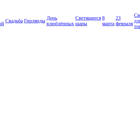
Св
День
Светящиеся
8
23
Свадьба
Гирлянды
дл
ой
влюблённых
шары
марта
февраля
то