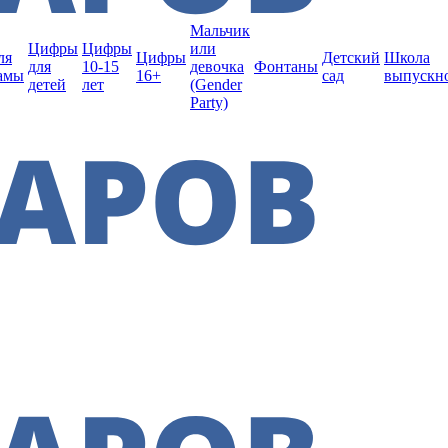
Мальчик
Цифры
Цифры
или
ля
Цифры
Детский
Школа
для
10-15
девочка
Фонтаны
амы
16+
сад
выпускн
детей
лет
(Gender
Party)