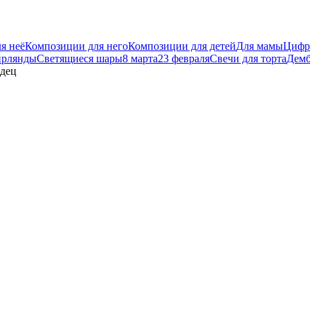
я неё
Композиции для него
Композиции для детей
Для мамы
Цифр
ирлянды
Светящиеся шары
8 марта
23 февраля
Свечи для торта
Демб
рдец