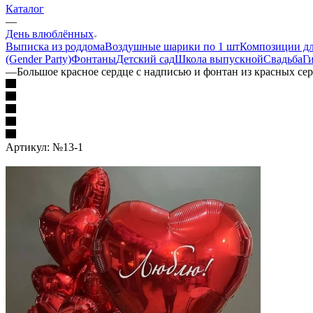
Каталог
—
День влюблённых
Выписка из роддома
Воздушные шарики по 1 шт
Композиции дл
(Gender Party)
Фонтаны
Детский сад
Школа выпускной
Свадьба
Г
—
Большое красное сердце с надписью и фонтан из красных се
Артикул:
№13-1