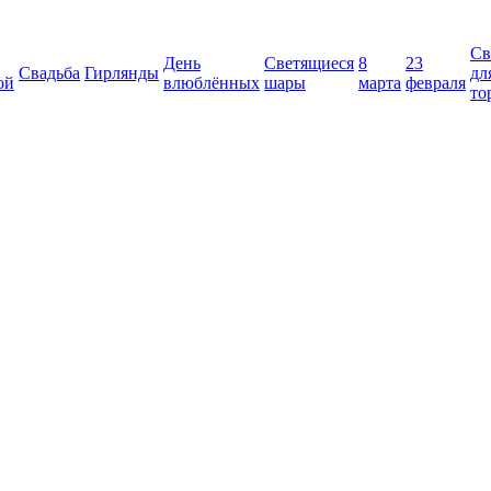
Св
День
Светящиеся
8
23
Свадьба
Гирлянды
дл
ой
влюблённых
шары
марта
февраля
то