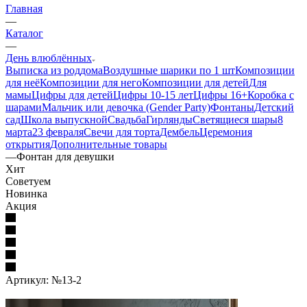
Главная
—
Каталог
—
День влюблённых
Выписка из роддома
Воздушные шарики по 1 шт
Композиции
для неё
Композиции для него
Композиции для детей
Для
мамы
Цифры для детей
Цифры 10-15 лет
Цифры 16+
Коробка с
шарами
Мальчик или девочка (Gender Party)
Фонтаны
Детский
сад
Школа выпускной
Свадьба
Гирлянды
Светящиеся шары
8
марта
23 февраля
Свечи для торта
Дембель
Церемония
открытия
Дополнительные товары
—
Фонтан для девушки
Хит
Советуем
Новинка
Акция
Артикул:
№13-2