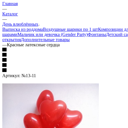
Главная
—
Каталог
—
День влюблённых
Выписка из роддома
Воздушные шарики по 1 шт
Композиции дл
шарами
Мальчик или девочка (Gender Party)
Фонтаны
Детский са
открытия
Дополнительные товары
—
Красные латексные сердца
Артикул:
№13-11