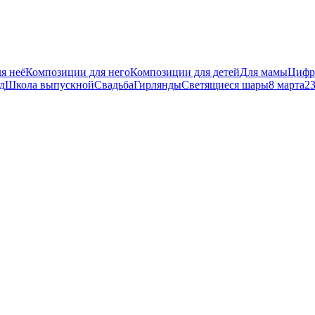
я неё
Композиции для него
Композиции для детей
Для мамы
Цифр
д
Школа выпускной
Свадьба
Гирлянды
Светящиеся шары
8 марта
23