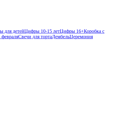
ы для детей
Цифры 10-15 лет
Цифры 16+
Коробка с
 февраля
Свечи для торта
Дембель
Церемония