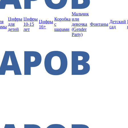
Мальчик
Цифры
Цифры
Коробка
или
ля
Цифры
Детский
для
10-15
с
девочка
Фонтаны
амы
16+
сад
детей
лет
шарами
(Gender
Party)