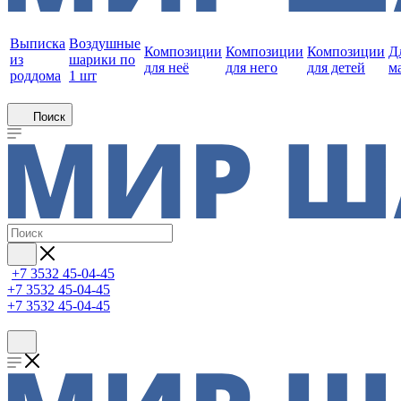
Выписка
Воздушные
Композиции
Композиции
Композиции
Д
из
шарики по
для неё
для него
для детей
м
роддома
1 шт
Поиск
+7 3532 45-04-45
+7 3532 45-04-45
+7 3532 45-04-45