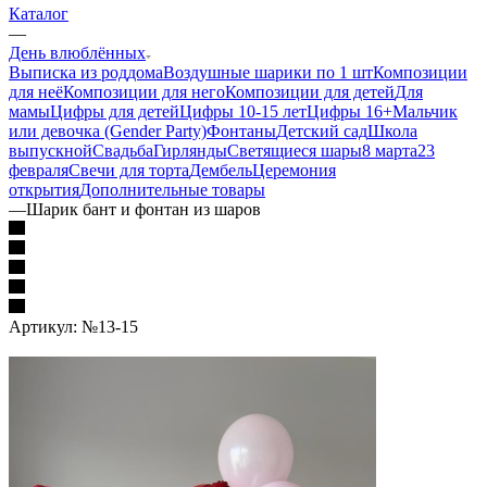
Каталог
—
День влюблённых
Выписка из роддома
Воздушные шарики по 1 шт
Композиции
для неё
Композиции для него
Композиции для детей
Для
мамы
Цифры для детей
Цифры 10-15 лет
Цифры 16+
Мальчик
или девочка (Gender Party)
Фонтаны
Детский сад
Школа
выпускной
Свадьба
Гирлянды
Светящиеся шары
8 марта
23
февраля
Свечи для торта
Дембель
Церемония
открытия
Дополнительные товары
—
Шарик бант и фонтан из шаров
Артикул:
№13-15