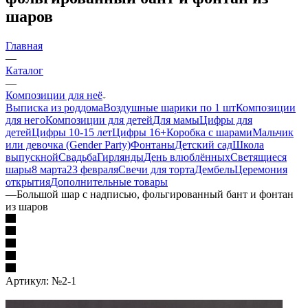
шаров
Главная
—
Каталог
—
Композиции для неё
Выписка из роддома
Воздушные шарики по 1 шт
Композиции
для него
Композиции для детей
Для мамы
Цифры для
детей
Цифры 10-15 лет
Цифры 16+
Коробка с шарами
Мальчик
или девочка (Gender Party)
Фонтаны
Детский сад
Школа
выпускной
Свадьба
Гирлянды
День влюблённых
Светящиеся
шары
8 марта
23 февраля
Свечи для торта
Дембель
Церемония
открытия
Дополнительные товары
—
Большой шар с надписью, фольгированный бант и фонтан
из шаров
Артикул:
№2-1