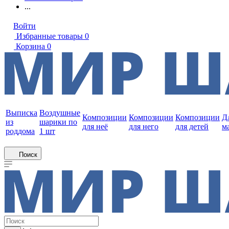
...
Войти
Избранные товары
0
Корзина
0
Выписка
Воздушные
Композиции
Композиции
Композиции
Д
из
шарики по
для неё
для него
для детей
м
роддома
1 шт
Поиск