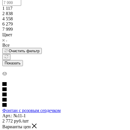
1 117
2 838
4 558
6 279
7 999
Цвет
Все
Очистить фильтр
Показать
Фонтан с розовым сердечком
Арт.: №11-1
2 772
руб.
/шт
Варианты цен