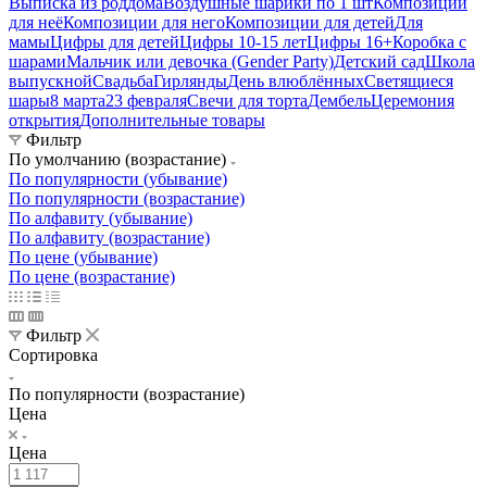
Выписка из роддома
Воздушные шарики по 1 шт
Композиции
для неё
Композиции для него
Композиции для детей
Для
мамы
Цифры для детей
Цифры 10-15 лет
Цифры 16+
Коробка с
шарами
Мальчик или девочка (Gender Party)
Детский сад
Школа
выпускной
Свадьба
Гирлянды
День влюблённых
Светящиеся
шары
8 марта
23 февраля
Свечи для торта
Дембель
Церемония
открытия
Дополнительные товары
Фильтр
По умолчанию (возрастание)
По популярности (убывание)
По популярности (возрастание)
По алфавиту (убывание)
По алфавиту (возрастание)
По цене (убывание)
По цене (возрастание)
Фильтр
Сортировка
По популярности (возрастание)
Цена
Цена