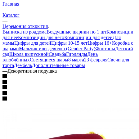
Главная
—
Каталог
—
Церемония открытия
Выписка из роддома
Воздушные шарики по 1 шт
Композиции
для неё
Композиции для него
Композиции для детей
Для
мамы
Цифры для детей
Цифры 10-15 лет
Цифры 16+
Коробка с
шарами
Мальчик или девочка (Gender Party)
Фонтаны
Детский
сад
Школа выпускной
Свадьба
Гирлянды
День
влюблённых
Светящиеся шары
8 марта
23 февраля
Свечи для
торта
Дембель
Дополнительные товары
—
Декоративная подушка