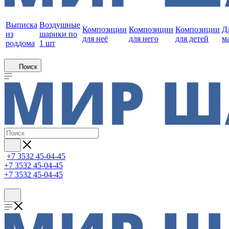
Выписка
Воздушные
Композиции
Композиции
Композиции
Д
из
шарики по
для неё
для него
для детей
м
роддома
1 шт
Поиск
+7 3532 45-04-45
+7 3532 45-04-45
+7 3532 45-04-45