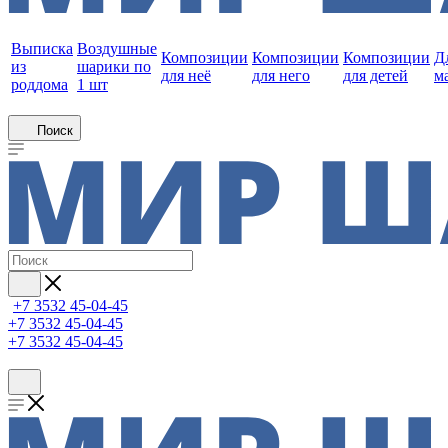
Выписка
Воздушные
Композиции
Композиции
Композиции
Д
из
шарики по
для неё
для него
для детей
м
роддома
1 шт
Поиск
+7 3532 45-04-45
+7 3532 45-04-45
+7 3532 45-04-45