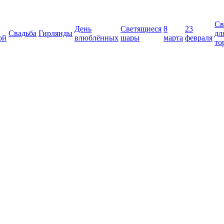
Св
День
Светящиеся
8
23
Свадьба
Гирлянды
дл
ой
влюблённых
шары
марта
февраля
то