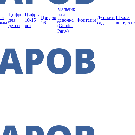
Мальчик
Цифры
Цифры
или
ля
Цифры
Детский
Школа
для
10-15
девочка
Фонтаны
амы
16+
сад
выпускн
детей
лет
(Gender
Party)