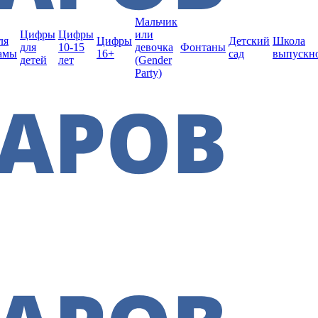
Мальчик
Цифры
Цифры
или
ля
Цифры
Детский
Школа
для
10-15
девочка
Фонтаны
амы
16+
сад
выпускн
детей
лет
(Gender
Party)