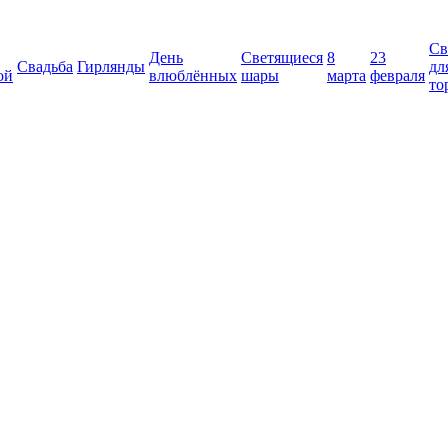
Св
День
Светящиеся
8
23
Свадьба
Гирлянды
дл
ой
влюблённых
шары
марта
февраля
то