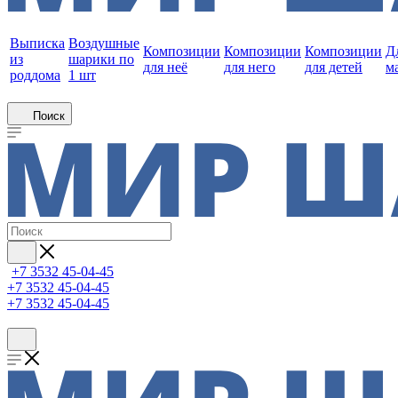
Выписка
Воздушные
Композиции
Композиции
Композиции
Д
из
шарики по
для неё
для него
для детей
м
роддома
1 шт
Поиск
+7 3532 45-04-45
+7 3532 45-04-45
+7 3532 45-04-45