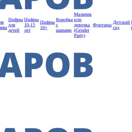
Мальчик
Цифры
Цифры
Коробка
или
ля
Цифры
Детский
для
10-15
с
девочка
Фонтаны
амы
16+
сад
детей
лет
шарами
(Gender
Party)