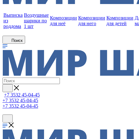
Выписка
Воздушные
Композиции
Композиции
Композиции
Д
из
шарики по
для неё
для него
для детей
м
роддома
1 шт
Поиск
+7 3532 45-04-45
+7 3532 45-04-45
+7 3532 45-04-45