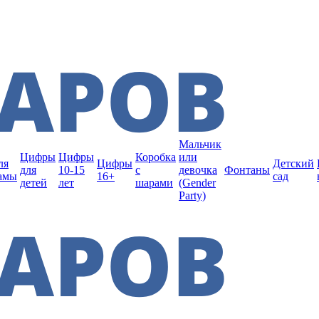
Мальчик
Цифры
Цифры
Коробка
или
ля
Цифры
Детский
для
10-15
с
девочка
Фонтаны
амы
16+
сад
детей
лет
шарами
(Gender
Party)