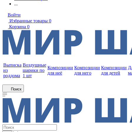
...
Войти
Избранные товары
0
Корзина
0
Выписка
Воздушные
Композиции
Композиции
Композиции
Д
из
шарики по
для неё
для него
для детей
м
роддома
1 шт
Поиск